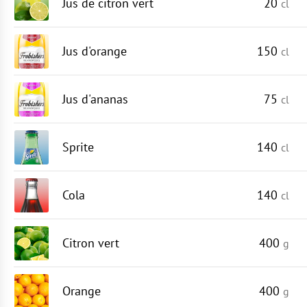
Jus de citron vert
20
cl
Jus d'orange
150
cl
Jus d'ananas
75
cl
Sprite
140
cl
Cola
140
cl
Citron vert
400
g
Orange
400
g