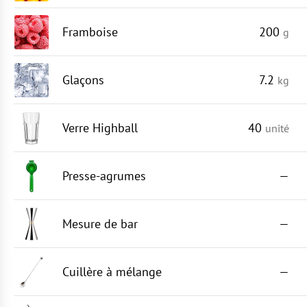
Framboise
200
g
Glaçons
7.2
kg
Verre Highball
40
unité
Presse-agrumes
—
Mesure de bar
—
Cuillère à mélange
—