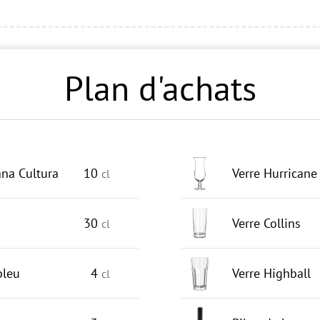
Plan d'achats
na Cultura
10
Verre Hurricane
cl
30
Verre Collins
cl
bleu
4
Verre Highball
cl