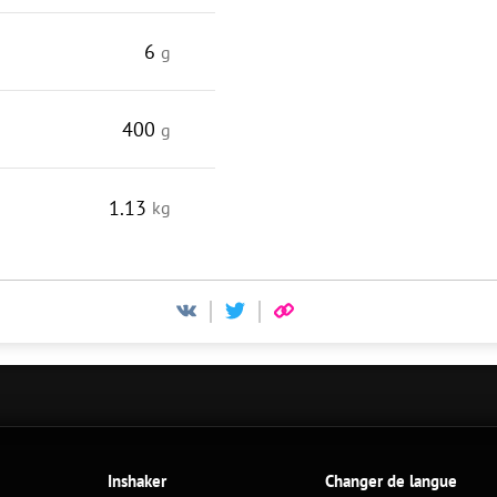
6
g
400
g
1.13
kg
Inshaker
Changer de langue