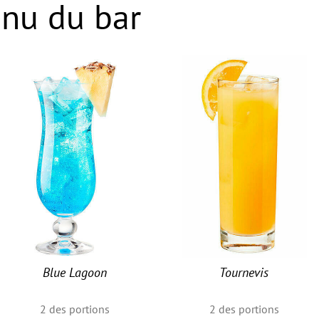
nu du bar
Blue Lagoon
Tournevis
2
des portions
2
des portions