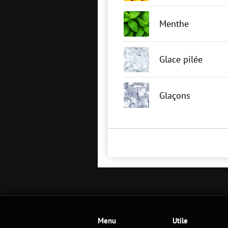
Menthe
Glace pilée
Glaçons
Menu
Utile