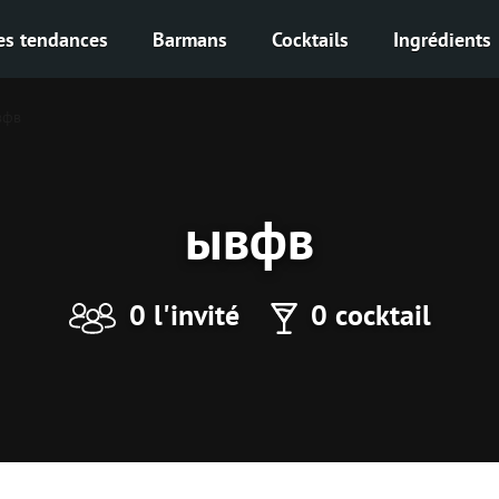
es tendances
Barmans
Cocktails
Ingrédients
вфв
ывфв
0 l'invité
0 cocktail