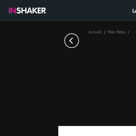
L
Accueil
Mes fêtes
ы