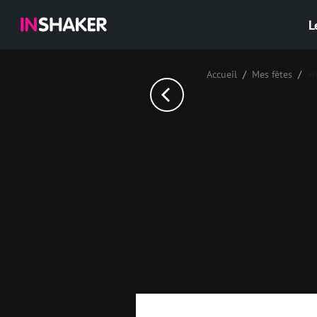
L
Accueil
Mes fêtes
x