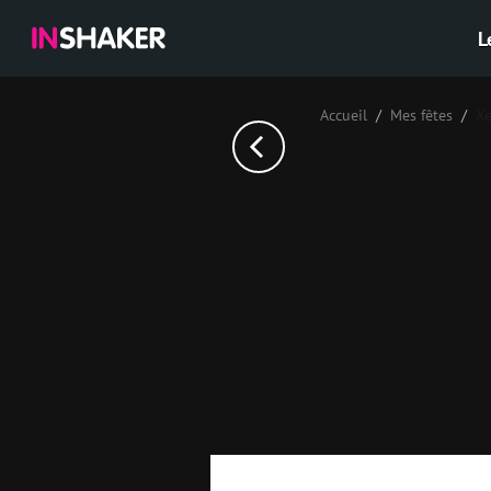
L
Accueil
Mes fêtes
Хе