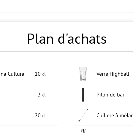
Plan d'achats
na Cultura
10
Verre Highball
cl
3
Pilon de bar
cl
20
Cuillère à méla
cl