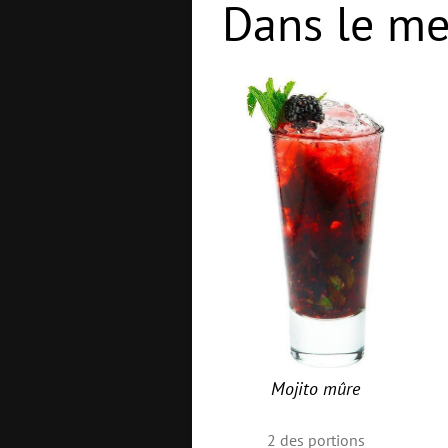
Dans le me
Mojito mûre
2
des portions