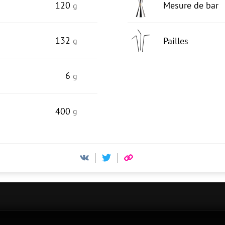
120
Mesure de bar
g
132
Pailles
g
6
g
400
g