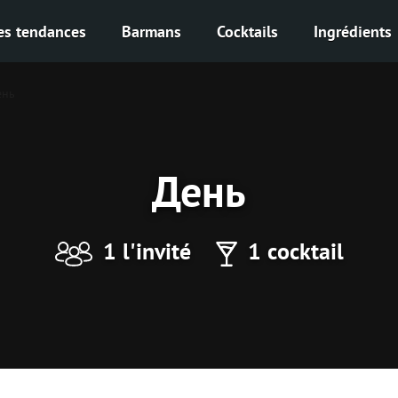
es tendances
Barmans
Cocktails
Ingrédients
ень
День
1 l'invité
1 cocktail