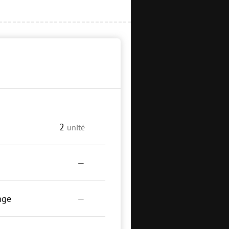
2
unité
—
nge
—