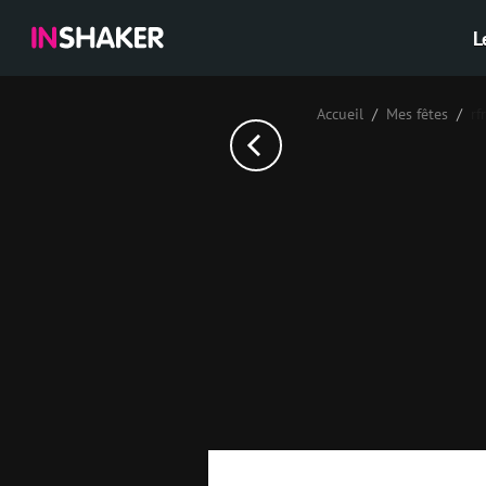
L
Accueil
Mes fêtes
rf