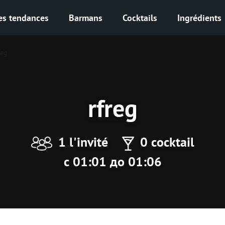
es tendances
Barmans
Cocktails
Ingrédients
reg
rfreg
1 l'invité
0 cocktail
с 01:01 до 01:06