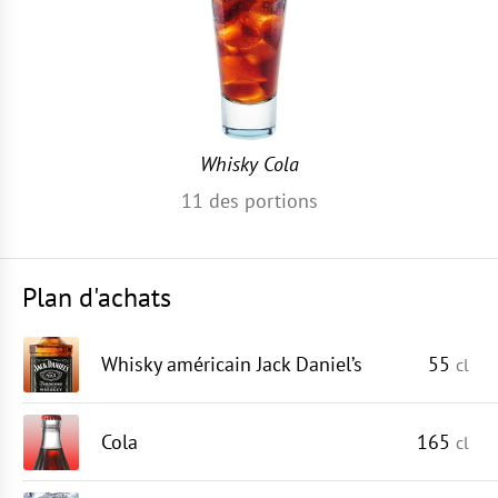
Whisky Cola
11
des portions
Plan d'achats
Whisky américain Jack Daniel’s
55
cl
Cola
165
cl