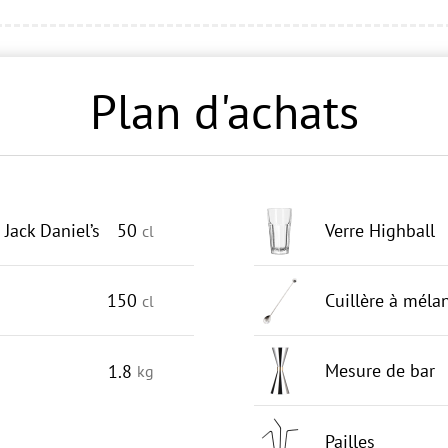
Plan d'achats
Jack Daniel’s
50
Verre Highball
cl
150
Cuillère à méla
cl
Mesure de bar
1.8
kg
Pailles