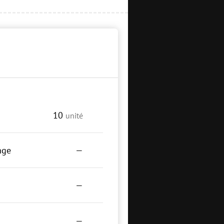
10
unité
nge
—
—
—