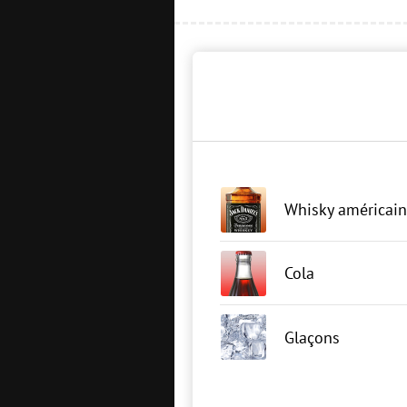
Whisky américain 
Cola
Glaçons