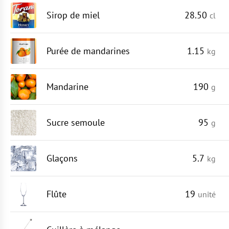
Sirop de miel
28.50
cl
Purée de mandarines
1.15
kg
Mandarine
190
g
Sucre semoule
95
g
Glaçons
5.7
kg
Flûte
19
unité