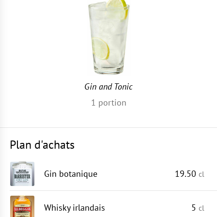
Gin and Tonic
1
portion
Plan d'achats
Gin botanique
19.50
cl
Whisky irlandais
5
cl