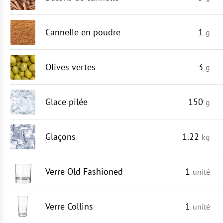
Cannelle en poudre
1
g
Olives vertes
3
g
Glace pilée
150
g
Glaçons
1.22
kg
Verre Old Fashioned
1
unité
Verre Collins
1
unité