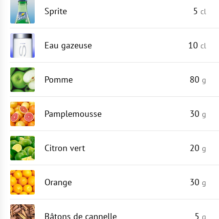
Sprite
5
cl
Eau gazeuse
10
cl
Pomme
80
g
Pamplemousse
30
g
Citron vert
20
g
Orange
30
g
Bâtons de cannelle
5
g