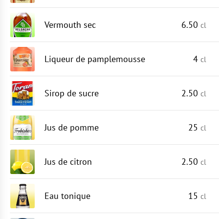
Vermouth sec
6.50
cl
Liqueur de pamplemousse
4
cl
Sirop de sucre
2.50
cl
Jus de pomme
25
cl
Jus de citron
2.50
cl
Eau tonique
15
cl