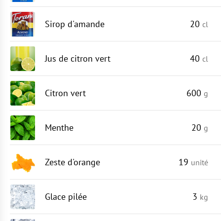
Sirop d'amande
20
cl
Jus de citron vert
40
cl
Citron vert
600
g
Menthe
20
g
Zeste d'orange
19
unité
Glace pilée
3
kg