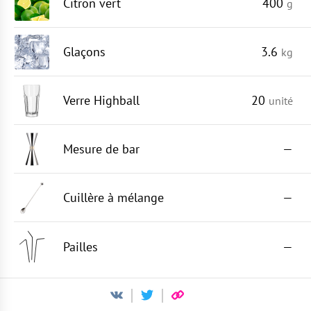
Citron vert
400
g
Glaçons
3.6
kg
Verre Highball
20
unité
Mesure de bar
—
Cuillère à mélange
—
Pailles
—