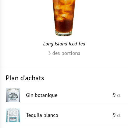
Long Island Iced Tea
3
des portions
Plan d'achats
Gin botanique
9
cl
Tequila blanco
9
cl