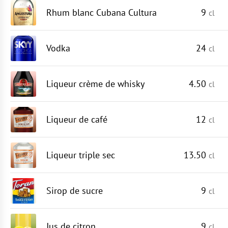
Rhum blanc Cubana Cultura
9
cl
Vodka
24
cl
Liqueur crème de whisky
4.50
cl
Liqueur de café
12
cl
Liqueur triple sec
13.50
cl
Sirop de sucre
9
cl
Jus de citron
9
cl