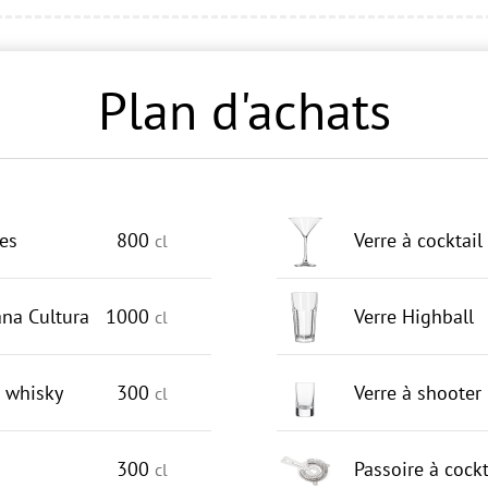
Plan d'achats
es
800
Verre à cocktail
cl
na Cultura
1000
Verre Highball
cl
 whisky
300
Verre à shooter
cl
300
Passoire à cockt
cl