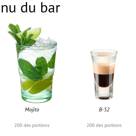
nu du bar
Mojito
B-52
200
des portions
200
des portions