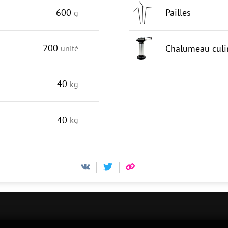
600
Pailles
g
200
Chalumeau culi
unité
40
kg
40
kg