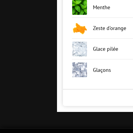
Menthe
Zeste d'orange
Glace pilée
Glaçons