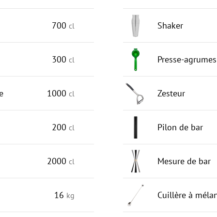
700
Shaker
cl
300
Presse-agrumes
cl
e
1000
Zesteur
cl
200
Pilon de bar
cl
2000
Mesure de bar
cl
16
Cuillère à méla
kg