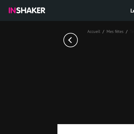
L
Accueil
Mes fêtes
Те