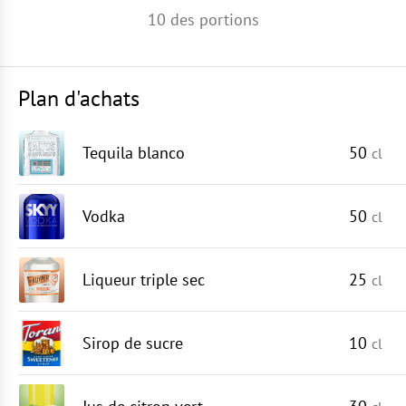
10
des portions
Plan d'achats
Tequila blanco
50
cl
Vodka
50
cl
Liqueur triple sec
25
cl
Sirop de sucre
10
cl