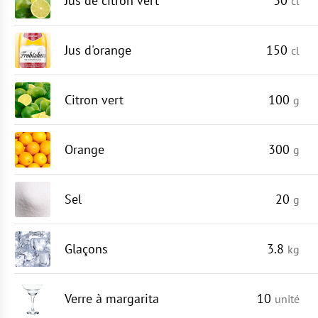
Jus de citron vert
30
cl
Jus d'orange
150
cl
Citron vert
100
g
Orange
300
g
Sel
20
g
Glaçons
3.8
kg
Verre à margarita
10
unité