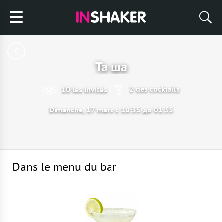
Та ша
2 des cocktails
10 les invités
Dimanche, 17 mars с 18:35 до 01:55
Dans le menu du bar