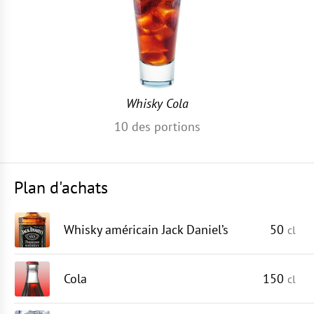
Whisky Cola
10
des portions
Plan d'achats
Whisky américain Jack Daniel’s
50
cl
Cola
150
cl