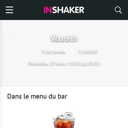
Waspish
1 cocktail
5 les invités
Dimanche, 17 mars с 19:31 до 05:31
Dans le menu du bar