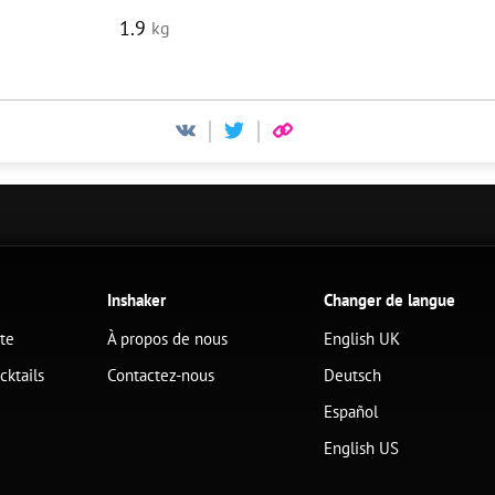
1.9
kg
Inshaker
Changer de langue
ête
À propos de nous
English UK
cktails
Contactez-nous
Deutsch
Español
English US