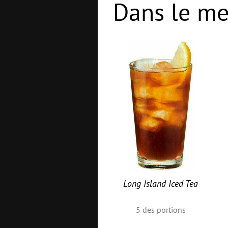
Dans le me
Long Island Iced Tea
5
des portions