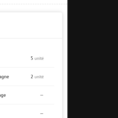
5
unité
agne
2
unité
nge
—
—