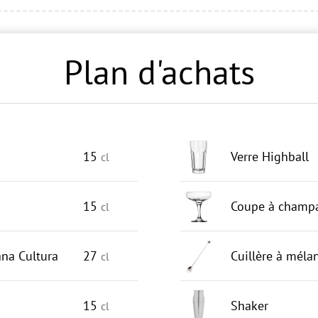
Plan d'achats
15
Verre Highball
cl
15
Coupe à champ
cl
na Cultura
27
Cuillère à méla
cl
15
Shaker
cl