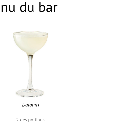
nu du bar
Daiquiri
2
des portions