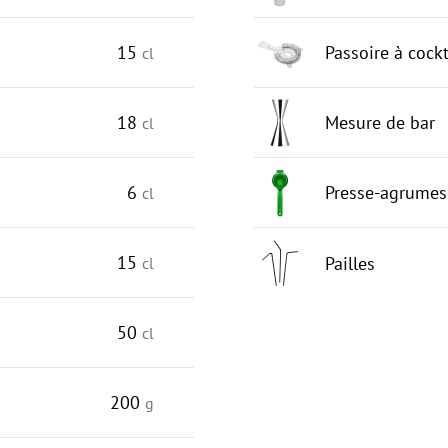
15
Passoire à cockt
cl
18
Mesure de bar
cl
6
Presse-agrumes
cl
15
Pailles
cl
50
cl
200
g