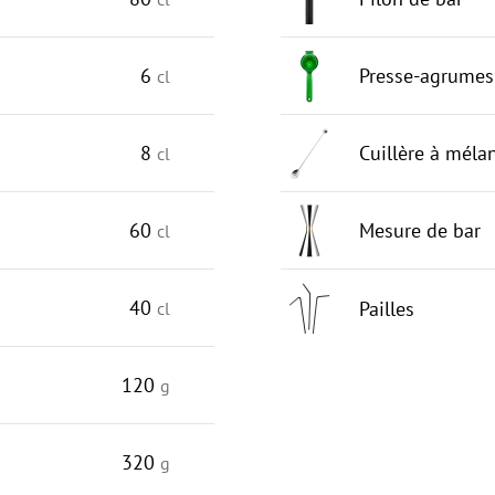
6
Presse-agrumes
cl
8
Cuillère à méla
cl
60
Mesure de bar
cl
40
Pailles
cl
120
g
320
g