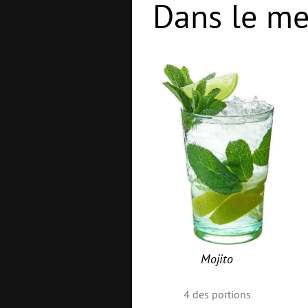
Dans le me
Mojito
4
des portions