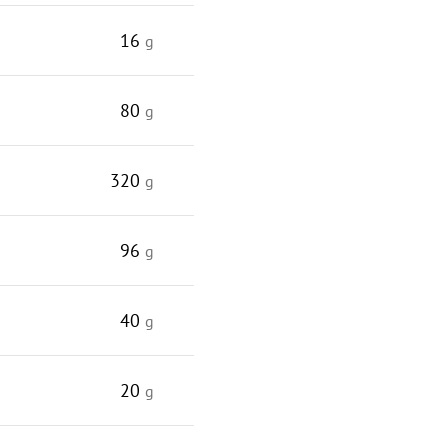
16
g
80
g
320
g
96
g
40
g
20
g