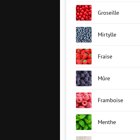
Groseille
Mirtylle
Fraise
Mûre
Framboise
Menthe