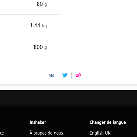
80
g
1.44
kg
800
g
Inshaker
Changer de langue
ête
À propos de nous
English UK