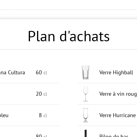
Plan d'achats
na Cultura
60
Verre Highball
cl
20
Verre à vin rou
cl
bleu
8
Verre Hurricane
cl
80
Pilon de bar
cl