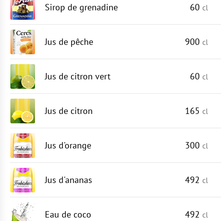
Sirop de grenadine
60
cl
Jus de pêche
900
cl
Jus de citron vert
60
cl
Jus de citron
165
cl
Jus d'orange
300
cl
Jus d'ananas
492
cl
Eau de coco
492
cl