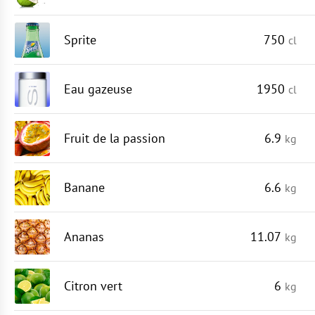
Sprite
750
cl
Eau gazeuse
1950
cl
Fruit de la passion
6.9
kg
Banane
6.6
kg
Ananas
11.07
kg
Citron vert
6
kg