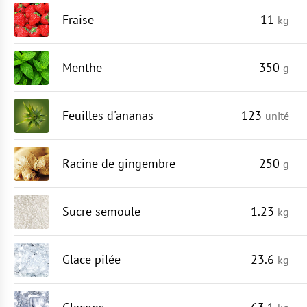
Fraise
11
kg
Menthe
350
g
Feuilles d'ananas
123
unité
Racine de gingembre
250
g
Sucre semoule
1.23
kg
Glace pilée
23.6
kg