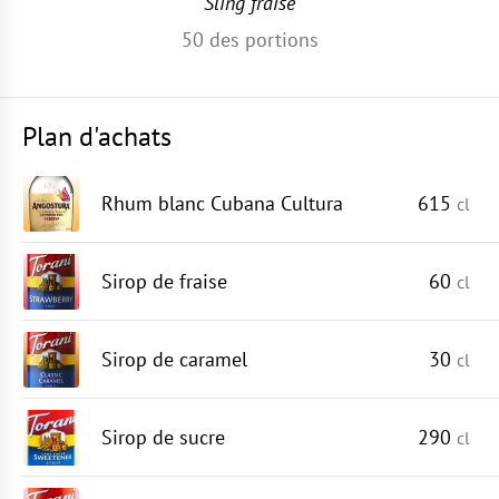
Sling fraise
50
des portions
Plan d'achats
Rhum blanc Cubana Cultura
615
cl
Sirop de fraise
60
cl
Sirop de caramel
30
cl
Sirop de sucre
290
cl