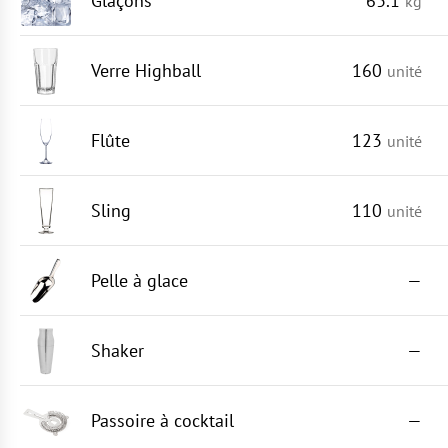
Glaçons
63.1
kg
Verre Highball
160
unité
Flûte
123
unité
Sling
110
unité
Pelle à glace
—
Shaker
—
Passoire à cocktail
—