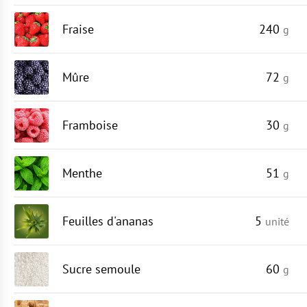
Fraise
240
g
Mûre
72
g
Framboise
30
g
Menthe
51
g
Feuilles d'ananas
5
unité
Sucre semoule
60
g