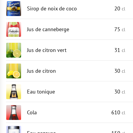
Sirop de noix de coco
20
cl
Jus de canneberge
75
cl
Jus de citron vert
31
cl
Jus de citron
30
cl
Eau tonique
30
cl
Cola
610
cl