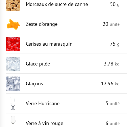
Morceaux de sucre de canne
50
g
Zeste d'orange
20
unité
Cerises au marasquin
75
g
Glace pilée
3.78
kg
Glaçons
12.96
kg
Verre Hurricane
5
unité
Verre à vin rouge
6
unité