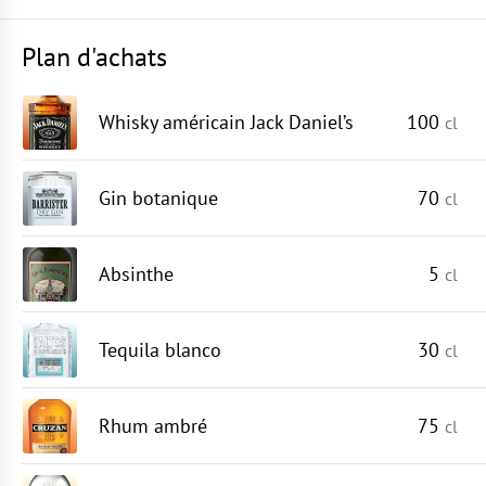
Plan d'achats
Whisky américain Jack Daniel’s
100
cl
Gin botanique
70
cl
Absinthe
5
cl
Tequila blanco
30
cl
Rhum ambré
75
cl