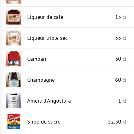
Liqueur de café
15
cl
Liqueur triple sec
55
cl
Campari
30
cl
Champagne
60
cl
Amers d'Angostura
1
cl
Sirop de sucre
52.50
cl