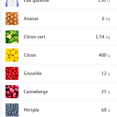
Eau gazeuse
150
cl
Ananas
6
kg
Citron vert
1.54
kg
Citron
400
g
Groseille
12
g
Canneberge
25
g
Mirtylle
60
g