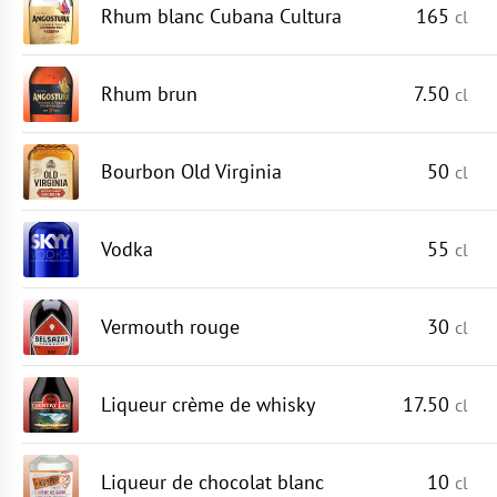
Rhum blanc Cubana Cultura
165
cl
Rhum brun
7.50
cl
Bourbon Old Virginia
50
cl
Vodka
55
cl
Vermouth rouge
30
cl
Liqueur crème de whisky
17.50
cl
Liqueur de chocolat blanc
10
cl