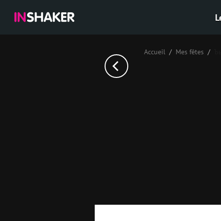
L
Accueil
Mes fêtes
Ъ