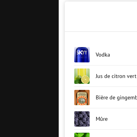
Vodka
Jus de citron vert
Bière de gingem
Mûre