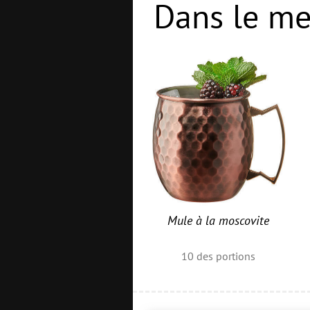
Dans le me
Mule à la moscovite
10
des portions