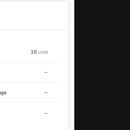
10
unité
—
nge
—
—