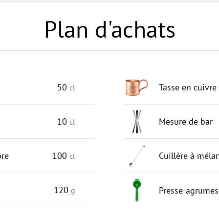
Plan d'achats
50
Tasse en cuivre
cl
10
Mesure de bar
cl
bre
100
Cuillère à méla
cl
120
Presse-agrumes
g