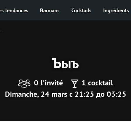
es tendances
Barmans
Cocktails
Ingrédients
ыъ
Ъыъ
0 l'invité
1 cocktail
Dimanche, 24 mars с 21:25 до 03:25