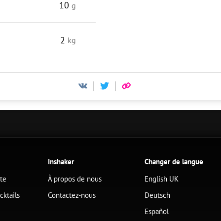
10
g
2
kg
Inshaker
Changer de langue
ête
À propos de nous
English UK
cktails
Contactez-nous
Deutsch
Español