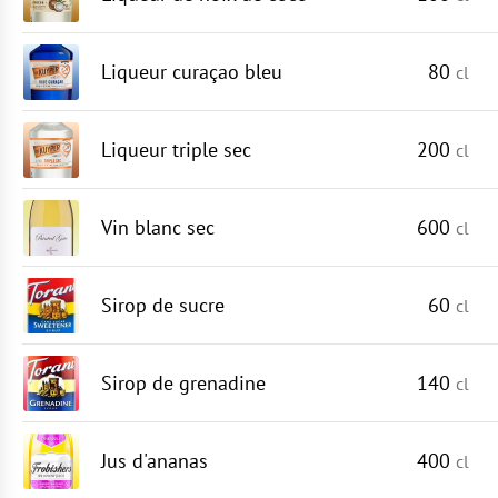
Liqueur curaçao bleu
80
cl
Liqueur triple sec
200
cl
Vin blanc sec
600
cl
Sirop de sucre
60
cl
Sirop de grenadine
140
cl
Jus d'ananas
400
cl