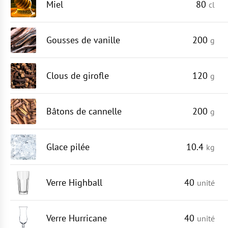
Miel
80
cl
Gousses de vanille
200
g
Clous de girofle
120
g
Bâtons de cannelle
200
g
Glace pilée
10.4
kg
Verre Highball
40
unité
Verre Hurricane
40
unité