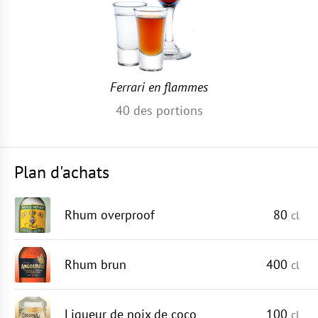
Ferrari en flammes
40
des portions
Plan d'achats
Rhum overproof
80
cl
Rhum brun
400
cl
Liqueur de noix de coco
100
cl