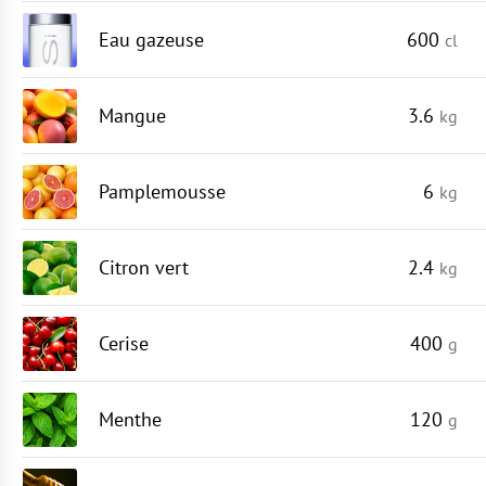
Eau gazeuse
600
cl
Mangue
3.6
kg
Pamplemousse
6
kg
Citron vert
2.4
kg
Cerise
400
g
Menthe
120
g