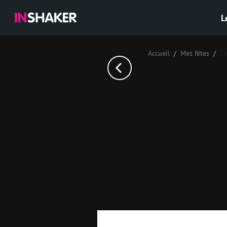
L
Accueil
Mes fêtes
С