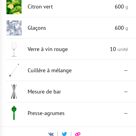
Citron vert
600
g
Glaçons
600
g
Verre à vin rouge
10
unité
Cuillère à mélange
—
Mesure de bar
—
Presse-agrumes
—