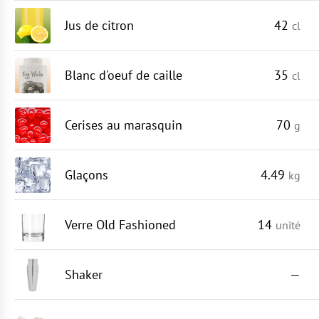
Jus de citron
42
cl
Blanc d'oeuf de caille
35
cl
Cerises au marasquin
70
g
Glaçons
4.49
kg
Verre Old Fashioned
14
unité
Shaker
—