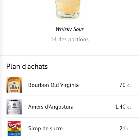
Whisky Sour
14
des portions
Plan d'achats
Bourbon Old Virginia
70
cl
Amers d'Angostura
1.40
cl
Sirop de sucre
21
cl