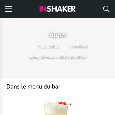
Gtguv
1 cocktail
7 les invités
Lundi, 25 mars с 20:38 до 08:38
Dans le menu du bar