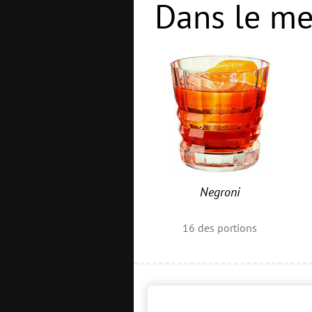
Dans le me
Negroni
16
des portions