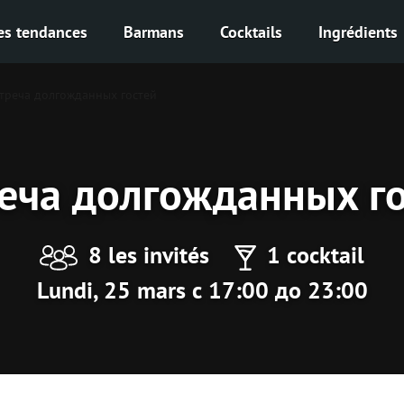
es tendances
Barmans
Cocktails
Ingrédients
треча долгожданных гостей
еча долгожданных г
8 les invités
1 cocktail
Lundi, 25 mars с 17:00 до 23:00