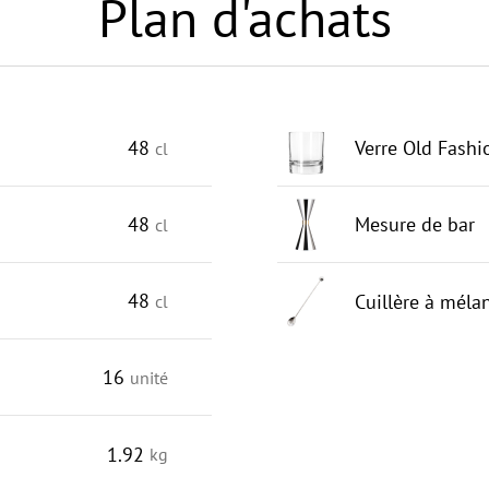
Plan d'achats
48
Verre Old Fash
cl
48
Mesure de bar
cl
48
Cuillère à méla
cl
16
unité
1.92
kg