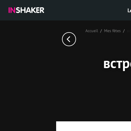
L
Accueil
Mes fêtes
вс
встр