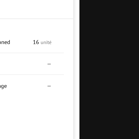
ioned
16
unité
—
nge
—