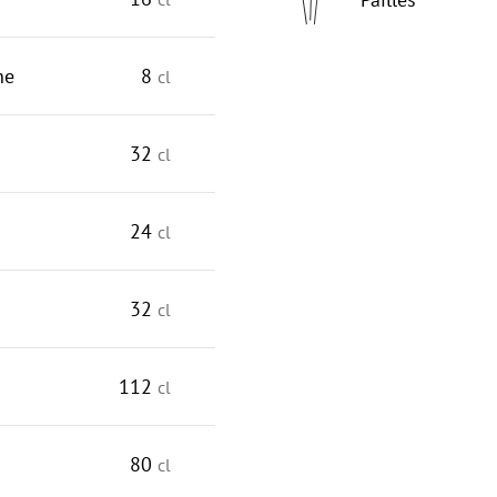
ne
8
cl
32
cl
24
cl
32
cl
112
cl
80
cl