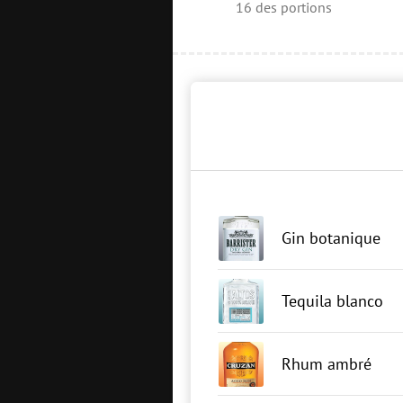
16
des portions
Gin botanique
Tequila blanco
Rhum ambré