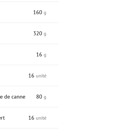
160
g
320
g
16
g
16
unité
e de canne
80
g
ert
16
unité