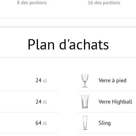
8
des portions
16
des portions
Plan d'achats
24
Verre à pied
cl
24
Verre Highball
cl
64
Sling
cl