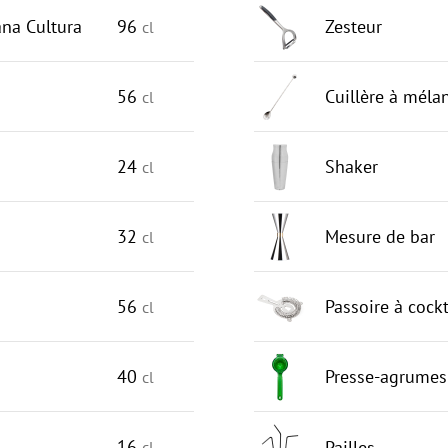
na Cultura
96
Zesteur
cl
56
Cuillère à méla
cl
24
Shaker
cl
32
Mesure de bar
cl
56
Passoire à cockt
cl
40
Presse-agrumes
cl
16
Pailles
cl