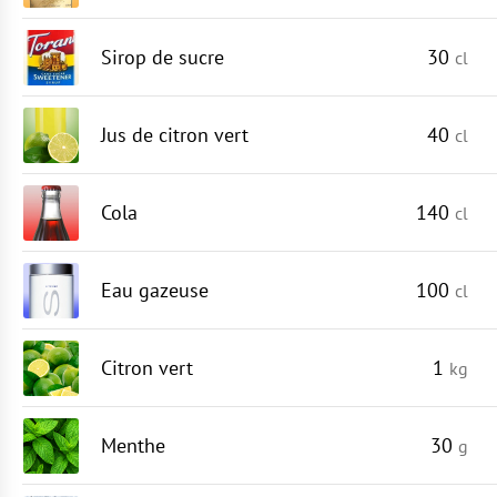
Sirop de sucre
30
cl
Jus de citron vert
40
cl
Cola
140
cl
Eau gazeuse
100
cl
Citron vert
1
kg
Menthe
30
g