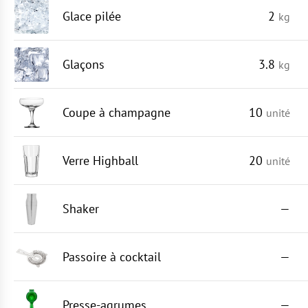
Glace pilée
2
kg
Glaçons
3.8
kg
Coupe à champagne
10
unité
Verre Highball
20
unité
Shaker
—
Passoire à cocktail
—
Presse-agrumes
—