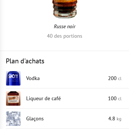
Russe noir
40
des portions
Plan d'achats
Vodka
200
cl
Liqueur de café
100
cl
Glaçons
4.8
kg