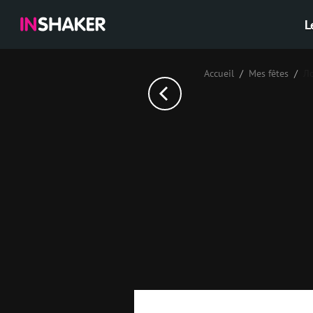
L
Accueil
Mes fêtes
Л