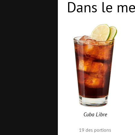
Dans le me
Cuba Libre
19
des portions