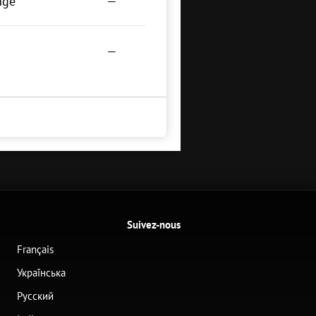
nge
—
—
Suivez-nous
Français
Українська
Русский