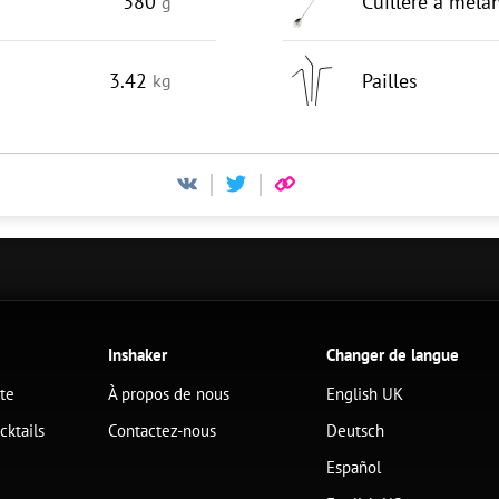
380
Cuillère à méla
g
3.42
Pailles
kg
Inshaker
Changer de langue
ête
À propos de nous
English UK
cktails
Contactez-nous
Deutsch
Español