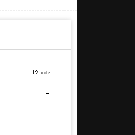
19
unité
—
—