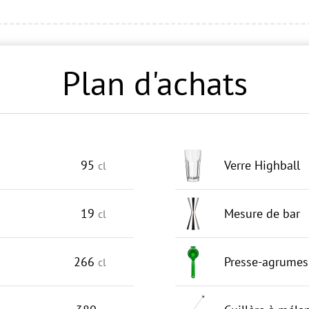
Plan d'achats
95
Verre Highball
cl
19
Mesure de bar
cl
266
Presse-agrumes
cl