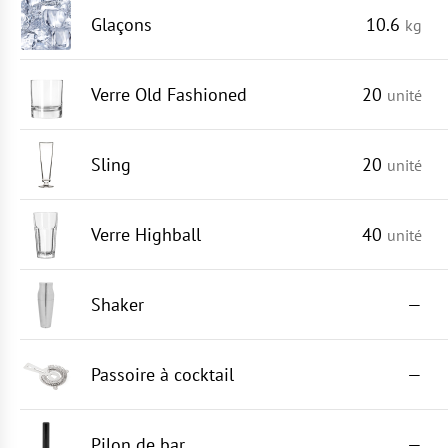
Glaçons
10.6
kg
Verre Old Fashioned
20
unité
Sling
20
unité
Verre Highball
40
unité
Shaker
—
Passoire à cocktail
—
Pilon de bar
—