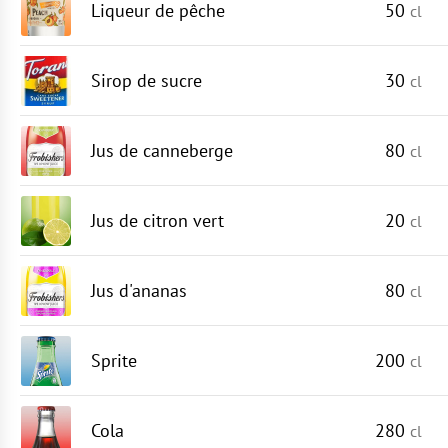
Liqueur de pêche
50
cl
Sirop de sucre
30
cl
Jus de canneberge
80
cl
Jus de citron vert
20
cl
Jus d'ananas
80
cl
Sprite
200
cl
Cola
280
cl