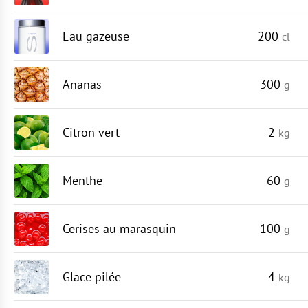
Eau gazeuse
200
cl
Ananas
300
g
Citron vert
2
kg
Menthe
60
g
Cerises au marasquin
100
g
Glace pilée
4
kg