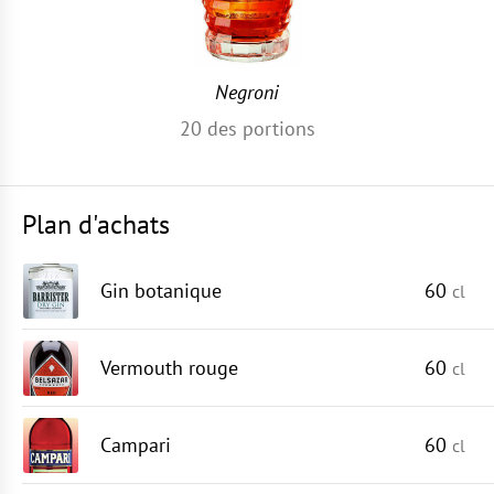
Negroni
20
des portions
Plan d'achats
Gin botanique
60
cl
Vermouth rouge
60
cl
Campari
60
cl