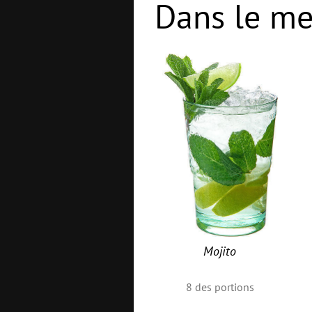
Dans le me
Mojito
8
des portions