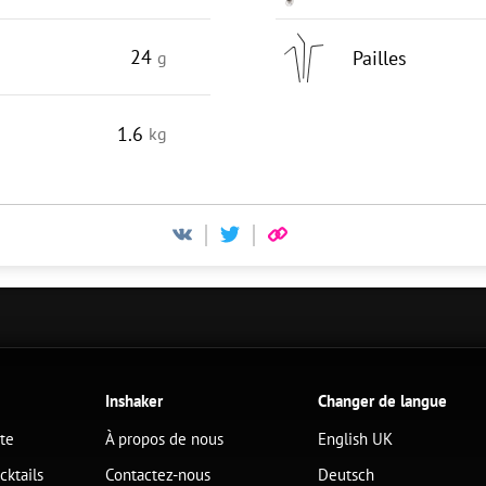
24
Pailles
g
1.6
kg
Inshaker
Changer de langue
ête
À propos de nous
English UK
cktails
Contactez-nous
Deutsch