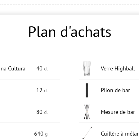
Plan d'achats
na Cultura
40
Verre Highball
cl
12
Pilon de bar
cl
80
Mesure de bar
cl
640
Cuillère à méla
g