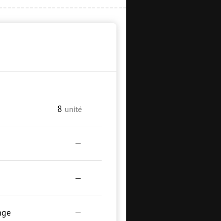
8
unité
—
—
nge
—