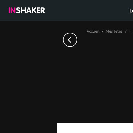
L
Accueil
Mes fêtes
П