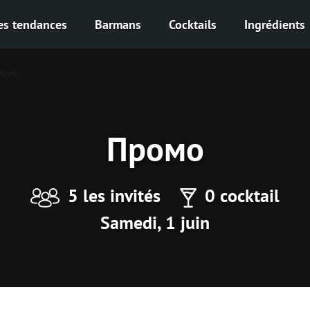
es tendances
Barmans
Cocktails
Ingrédients
ромо
Промо
5 les invités
0 cocktail
Samedi, 1 juin