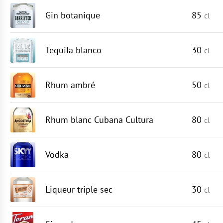
Gin botanique
85
cl
Tequila blanco
30
cl
Rhum ambré
50
cl
Rhum blanc Cubana Cultura
80
cl
Vodka
80
cl
Liqueur triple sec
30
cl