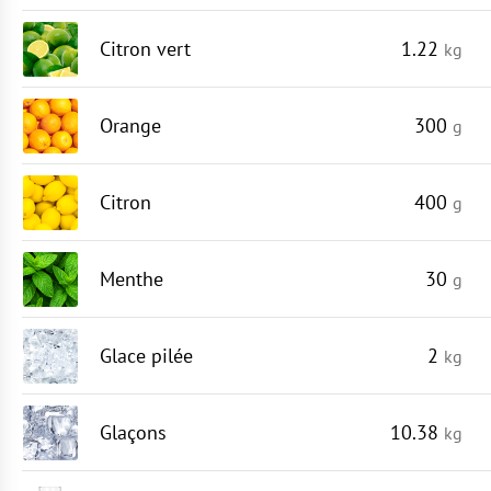
Citron vert
1.22
kg
Orange
300
g
Citron
400
g
Menthe
30
g
Glace pilée
2
kg
Glaçons
10.38
kg