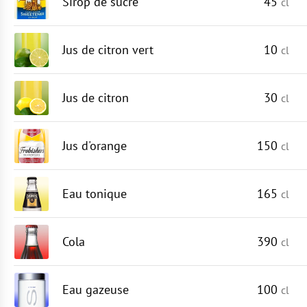
Sirop de sucre
45
cl
Jus de citron vert
10
cl
Jus de citron
30
cl
Jus d'orange
150
cl
Eau tonique
165
cl
Cola
390
cl
Eau gazeuse
100
cl