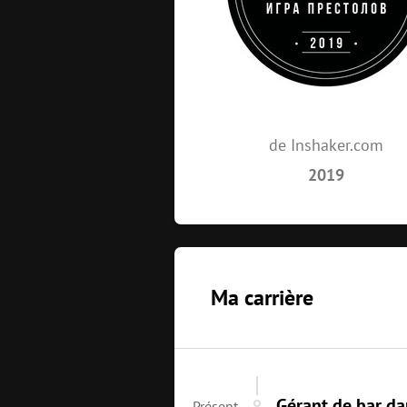
de Inshaker.com
2019
Ma carrière
Gérant de bar d
Présent