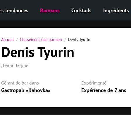
es tendances
Barmans
Cocktails
Ingrédients
Accueil
Classement des barmen
Denis Tyurin
Denis Tyurin
Денис Тюрин
Gérant de bar dans
Expérimenté
Gastropab «Kahovka»
Expérience de 7 ans