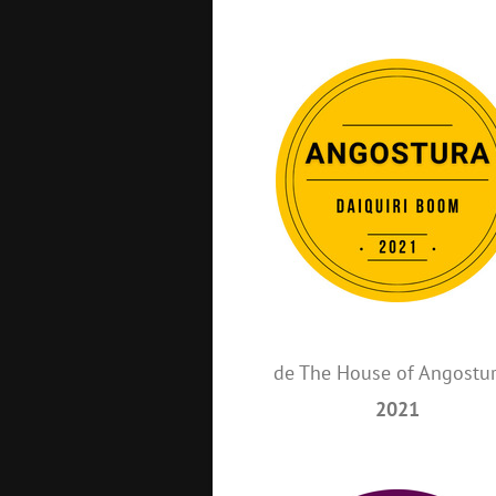
de The House of Angostu
2021