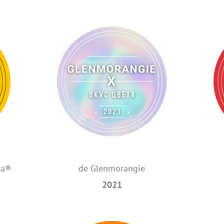
ra®
de Glenmorangie
2021