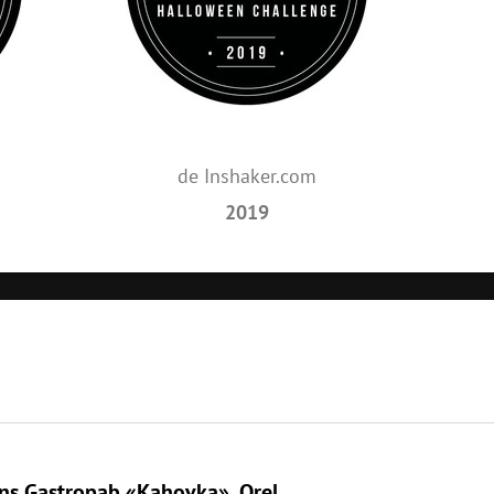
de Inshaker.com
2019
ans Gastropab «Kahovka», Orel