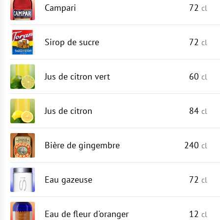
Campari
72
cl
Sirop de sucre
72
cl
Jus de citron vert
60
cl
Jus de citron
84
cl
Bière de gingembre
240
cl
Eau gazeuse
72
cl
Eau de fleur d'oranger
12
cl