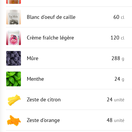
Blanc d'oeuf de caille
60
cl
Crème fraîche légère
120
cl
Mûre
288
g
Menthe
24
g
Zeste de citron
24
unité
Zeste d'orange
48
unité