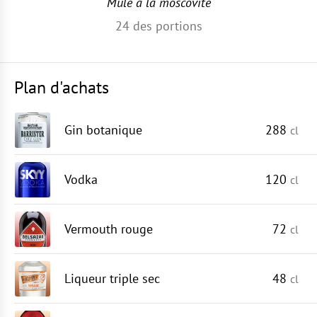
Mule à la moscovite
24
des portions
Plan d'achats
Gin botanique
288
cl
Vodka
120
cl
Vermouth rouge
72
cl
Liqueur triple sec
48
cl