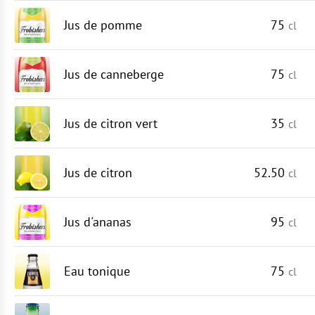
Jus de pomme
75
cl
Jus de canneberge
75
cl
Jus de citron vert
35
cl
Jus de citron
52.50
cl
Jus d'ananas
95
cl
Eau tonique
75
cl