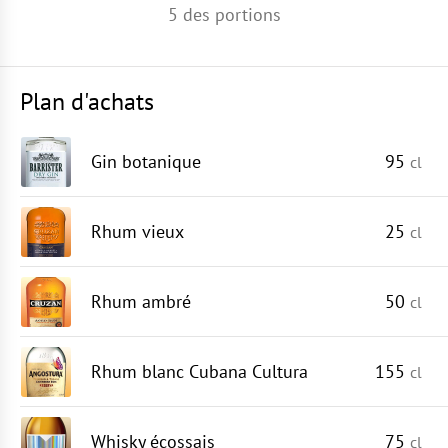
5
des portions
Plan d'achats
Gin botanique
95
cl
Rhum vieux
25
cl
Rhum ambré
50
cl
Rhum blanc Cubana Cultura
155
cl
Whisky écossais
75
cl