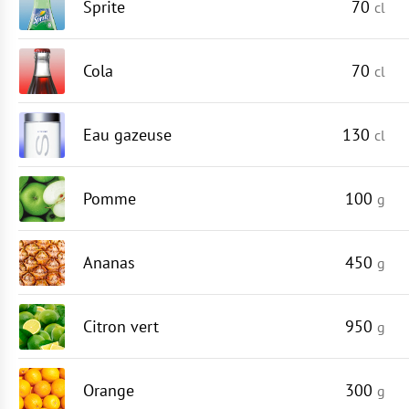
Sprite
70
cl
Cola
70
cl
Eau gazeuse
130
cl
Pomme
100
g
Ananas
450
g
Citron vert
950
g
Orange
300
g