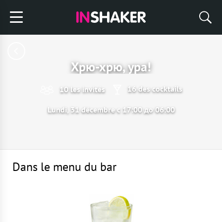
Хрю-хрю, ура!
16 des cocktails
10 les invités
Lundi, 31 décembre с 17:00 до 06:00
Dans le menu du bar