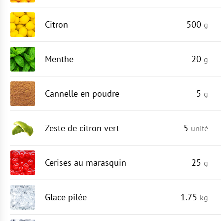
Citron
500
g
Menthe
20
g
Cannelle en poudre
5
g
Zeste de citron vert
5
unité
Cerises au marasquin
25
g
Glace pilée
1.75
kg