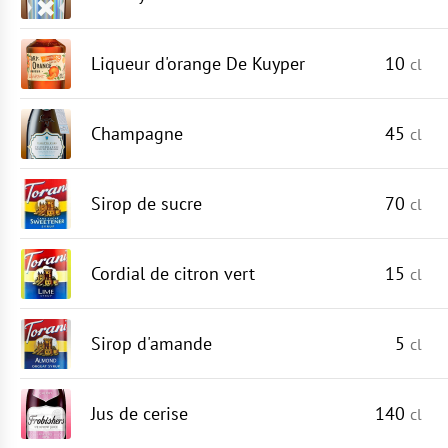
Liqueur d'orange De Kuyper
10
cl
Champagne
45
cl
Sirop de sucre
70
cl
Cordial de citron vert
15
cl
Sirop d'amande
5
cl
Jus de cerise
140
cl