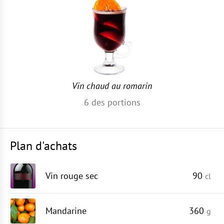
Vin chaud au romarin
6
des portions
Plan d'achats
Vin rouge sec
90
cl
Mandarine
360
g