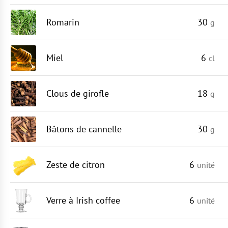
Romarin
30
g
Miel
6
cl
Clous de girofle
18
g
Bâtons de cannelle
30
g
Zeste de citron
6
unité
Verre à Irish coffee
6
unité