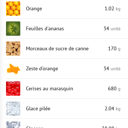
Orange
1.02
kg
Feuilles d'ananas
34
unité
Morceaux de sucre de canne
170
g
Zeste d'orange
34
unité
Cerises au marasquin
680
g
Glace pilée
2.04
kg