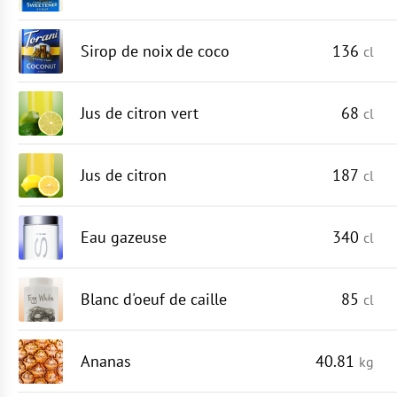
Sirop de noix de coco
136
cl
Jus de citron vert
68
cl
Jus de citron
187
cl
Eau gazeuse
340
cl
Blanc d'oeuf de caille
85
cl
Ananas
40.81
kg