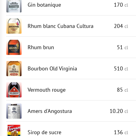
Gin botanique
170
cl
Rhum blanc Cubana Cultura
204
cl
Rhum brun
51
cl
Bourbon Old Virginia
510
cl
Vermouth rouge
85
cl
Amers d'Angostura
10.20
cl
Sirop de sucre
136
cl