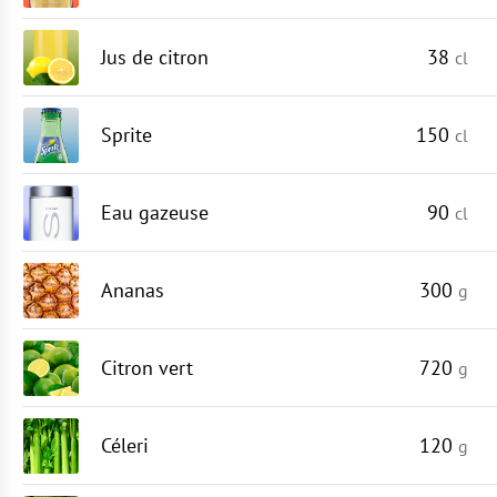
Jus de citron
38
cl
Sprite
150
cl
Eau gazeuse
90
cl
Ananas
300
g
Citron vert
720
g
Céleri
120
g