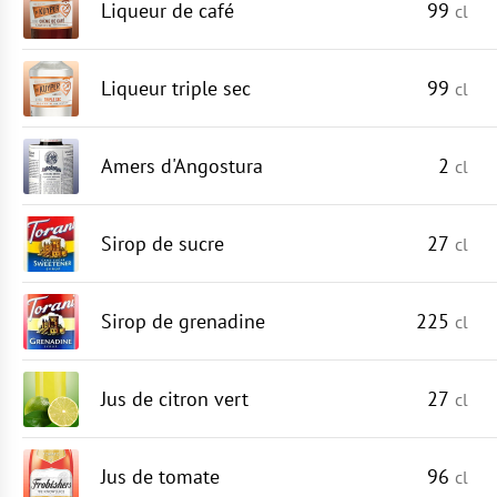
Liqueur de café
99
cl
Liqueur triple sec
99
cl
Amers d'Angostura
2
cl
Sirop de sucre
27
cl
Sirop de grenadine
225
cl
Jus de citron vert
27
cl
Jus de tomate
96
cl