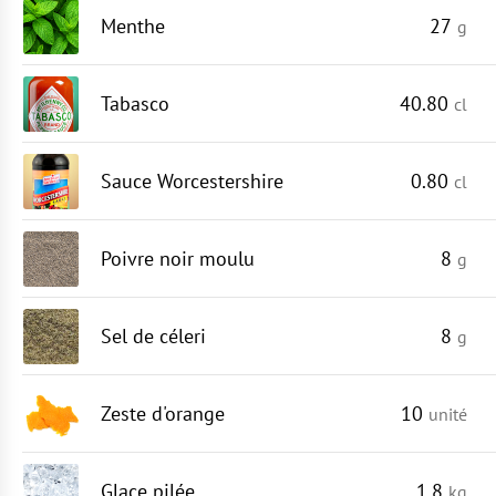
Menthe
27
g
Tabasco
40.80
cl
Sauce Worcestershire
0.80
cl
Poivre noir moulu
8
g
Sel de céleri
8
g
Zeste d'orange
10
unité
Glace pilée
1.8
kg