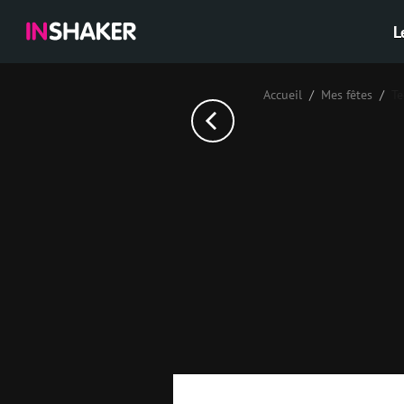
L
Accueil
Mes fêtes
Те