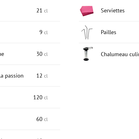
21
Serviettes
cl
9
Pailles
cl
ne
30
Chalumeau culi
cl
 la passion
12
cl
120
cl
60
cl