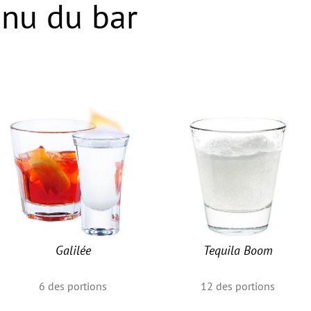
nu du bar
Galilée
Tequila Boom
6
des portions
12
des portions