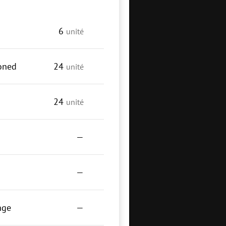
6
unité
ioned
24
unité
24
unité
—
—
nge
—