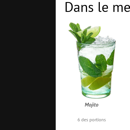
Dans le me
Mojito
6
des portions