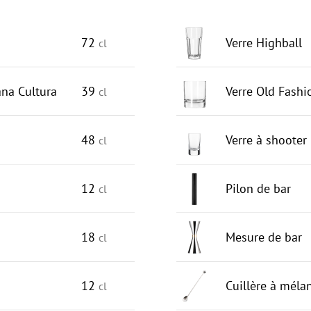
72
Verre Highball
cl
na Cultura
39
Verre Old Fash
cl
48
Verre à shooter
cl
12
Pilon de bar
cl
18
Mesure de bar
cl
12
Cuillère à méla
cl