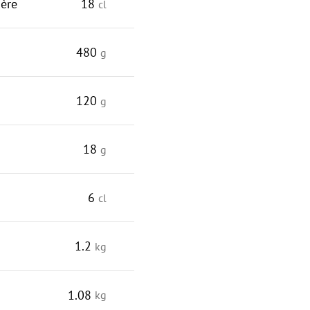
gère
18
cl
480
g
120
g
18
g
6
cl
1.2
kg
1.08
kg