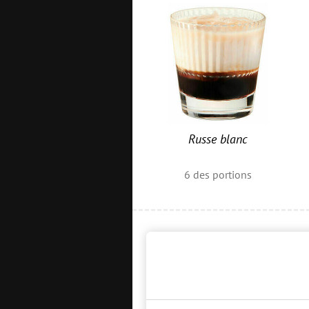
Russe blanc
6
des portions