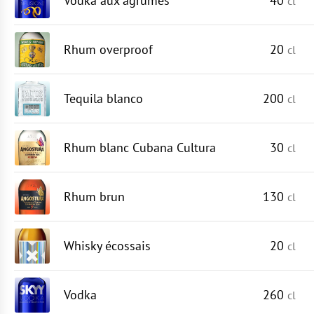
Vodka aux agrumes
40
cl
Rhum overproof
20
cl
Tequila blanco
200
cl
Rhum blanc Cubana Cultura
30
cl
Rhum brun
130
cl
Whisky écossais
20
cl
Vodka
260
cl