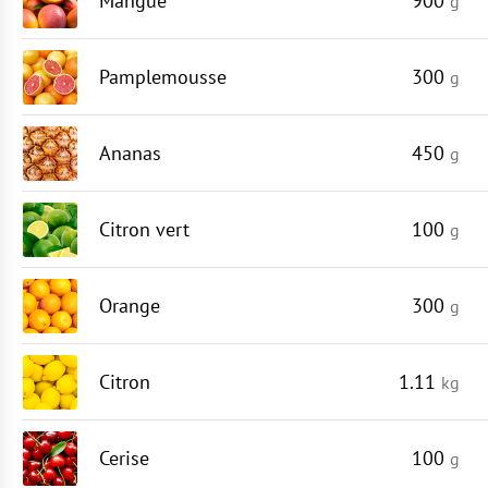
Mangue
900
g
Pamplemousse
300
g
Ananas
450
g
Citron vert
100
g
Orange
300
g
Citron
1.11
kg
Cerise
100
g