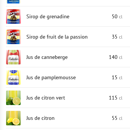
Sirop de grenadine
50
cl
Sirop de fruit de la passion
35
cl
Jus de canneberge
140
cl
Jus de pamplemousse
15
cl
Jus de citron vert
115
cl
Jus de citron
55
cl