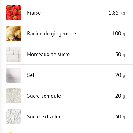
Fraise
1.85
kg
Racine de gingembre
100
g
Morceaux de sucre
50
g
Sel
20
g
Sucre semoule
20
g
Sucre extra fin
30
g