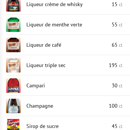
Liqueur crème de whisky
15
cl
Liqueur de menthe verte
55
cl
Liqueur de café
65
cl
Liqueur triple sec
195
cl
Campari
30
cl
Champagne
100
cl
Sirop de sucre
45
cl