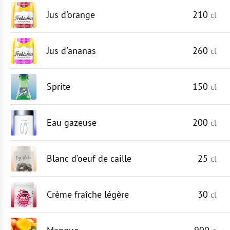
Jus d'orange
210
cl
Jus d'ananas
260
cl
Sprite
150
cl
Eau gazeuse
200
cl
Blanc d'oeuf de caille
25
cl
Crème fraîche légère
30
cl