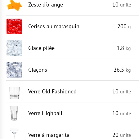
Zeste d'orange
10
unité
Cerises au marasquin
200
g
Glace pilée
1.8
kg
Glaçons
26.5
kg
Verre Old Fashioned
10
unité
Verre Highball
10
unité
Verre à margarita
20
unité