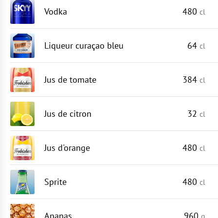
Vodka
480
cl
Liqueur curaçao bleu
64
cl
Jus de tomate
384
cl
Jus de citron
32
cl
Jus d'orange
480
cl
Sprite
480
cl
Ananas
960
g