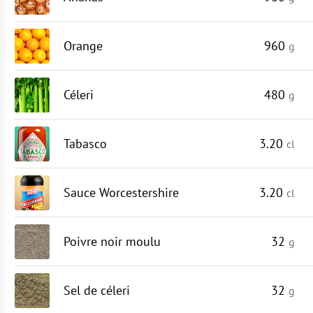
Orange
960
g
Céleri
480
g
Tabasco
3.20
cl
Sauce Worcestershire
3.20
cl
Poivre noir moulu
32
g
Sel de céleri
32
g