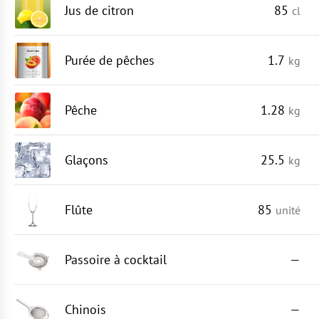
Jus de citron
85
cl
Purée de pêches
1.7
kg
Pêche
1.28
kg
Glaçons
25.5
kg
Flûte
85
unité
Passoire à cocktail
—
Chinois
—