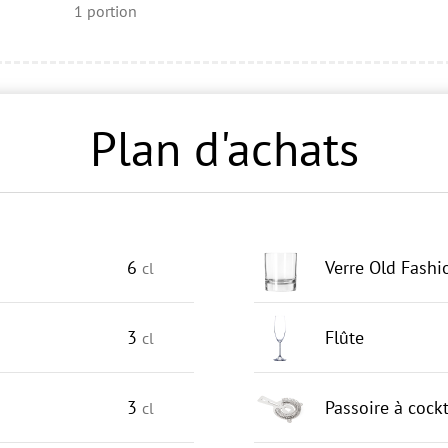
1
portion
Plan d'achats
6
Verre Old Fash
cl
3
Flûte
cl
3
Passoire à cockt
cl