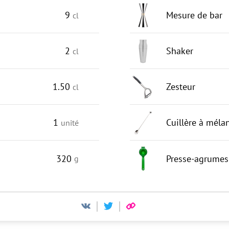
9
Mesure de bar
cl
2
Shaker
cl
1.50
Zesteur
cl
1
Cuillère à méla
unité
320
Presse-agrumes
g