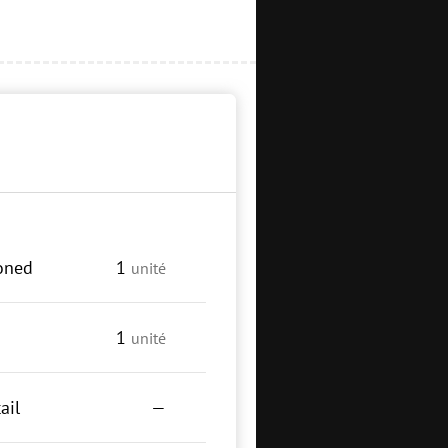
ioned
1
unité
1
unité
ail
—