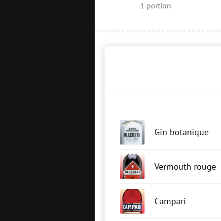
1
portion
Gin botanique
Vermouth rouge
Campari