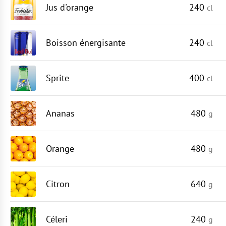
Jus d'orange
240
cl
Boisson énergisante
240
cl
Sprite
400
cl
Ananas
480
g
Orange
480
g
Citron
640
g
Céleri
240
g