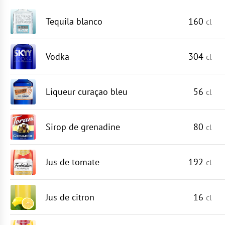
Tequila blanco
160
cl
Vodka
304
cl
Liqueur curaçao bleu
56
cl
Sirop de grenadine
80
cl
Jus de tomate
192
cl
Jus de citron
16
cl