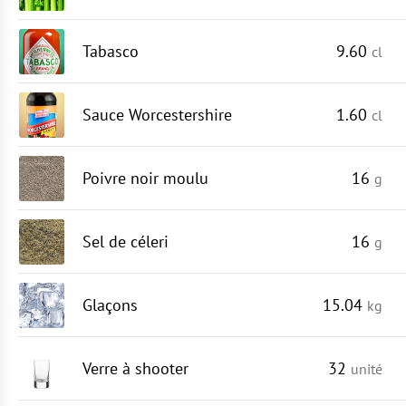
Tabasco
9.60
cl
Sauce Worcestershire
1.60
cl
Poivre noir moulu
16
g
Sel de céleri
16
g
Glaçons
15.04
kg
Verre à shooter
32
unité