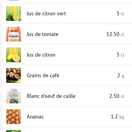
Jus de citron vert
3
cl
Jus de tomate
12.50
cl
Jus de citron
3
cl
Grains de café
2
g
Blanc d'oeuf de caille
2.50
cl
Ananas
1.2
kg