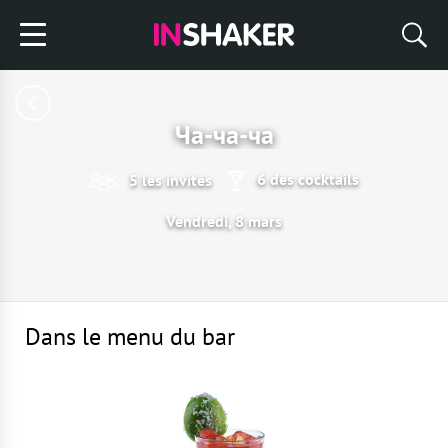
Ча-ча-ча
6 des cocktails
5 les invités
Vendredi, 8 mars
Dans le menu du bar