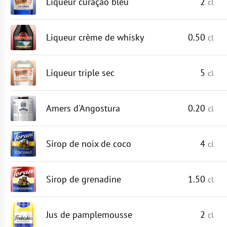
Liqueur curaçao bleu
2
cl
Liqueur crème de whisky
0.50
cl
Liqueur triple sec
5
cl
Amers d'Angostura
0.20
cl
Sirop de noix de coco
4
cl
Sirop de grenadine
1.50
cl
Jus de pamplemousse
2
cl