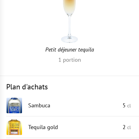
Petit déjeuner tequila
1
portion
Plan d'achats
Sambuca
5
cl
Tequila gold
2
cl