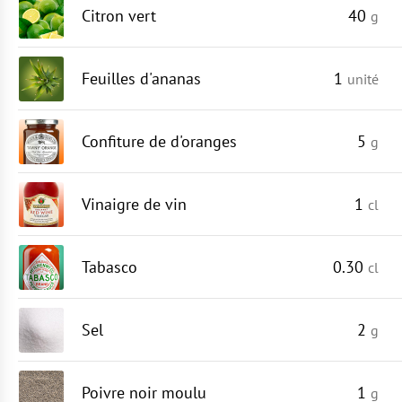
Citron vert
40
g
Feuilles d'ananas
1
unité
Confiture de d'oranges
5
g
Vinaigre de vin
1
cl
Tabasco
0.30
cl
Sel
2
g
Poivre noir moulu
1
g