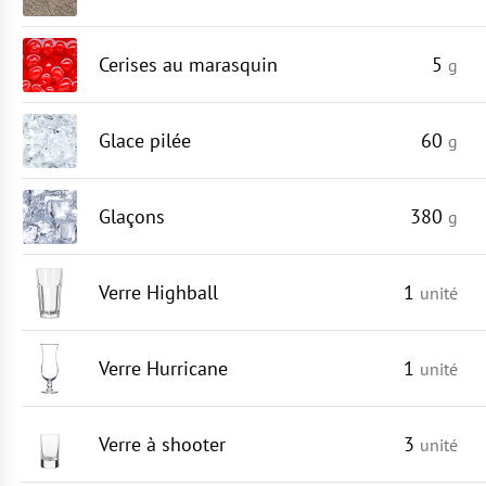
Cerises au marasquin
5
g
Glace pilée
60
g
Glaçons
380
g
Verre Highball
1
unité
Verre Hurricane
1
unité
Verre à shooter
3
unité