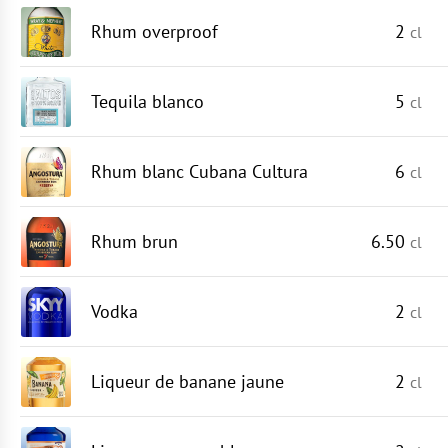
Rhum overproof
2
cl
Tequila blanco
5
cl
Rhum blanc Cubana Cultura
6
cl
Rhum brun
6.50
cl
Vodka
2
cl
Liqueur de banane jaune
2
cl