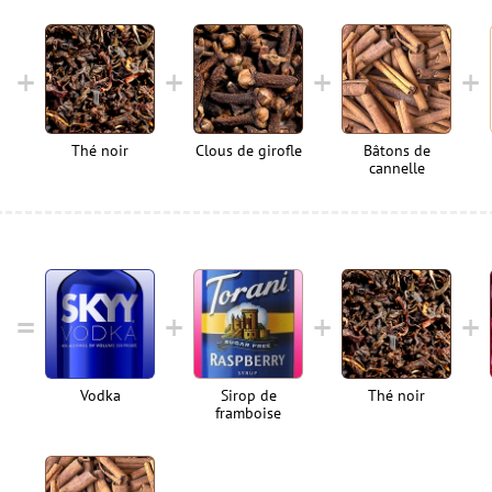
Thé noir
Clous de girofle
Bâtons de
cannelle
Vodka
Sirop de
Thé noir
framboise