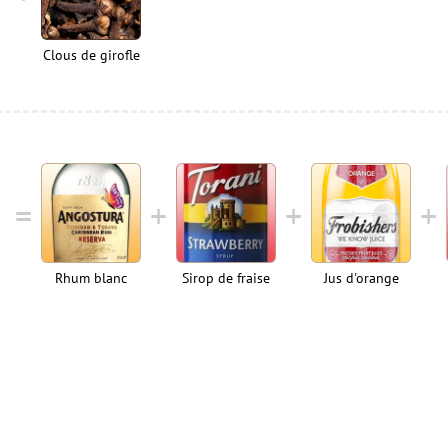
Clous de girofle
Rhum blanc
Sirop de fraise
Jus d'orange