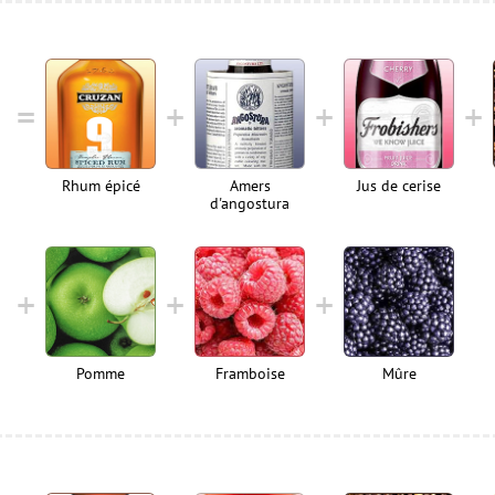
Rhum épicé
Amers
Jus de cerise
d'angostura
Pomme
Framboise
Mûre