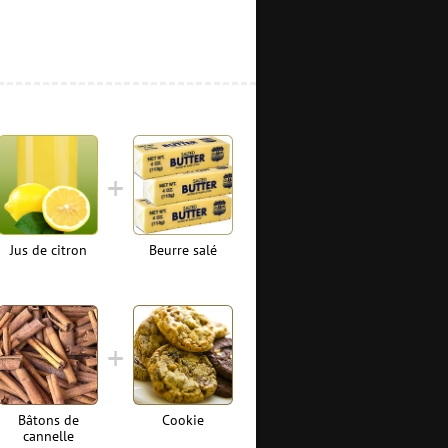
Jus de citron
Beurre salé
Bâtons de
Cookie
cannelle